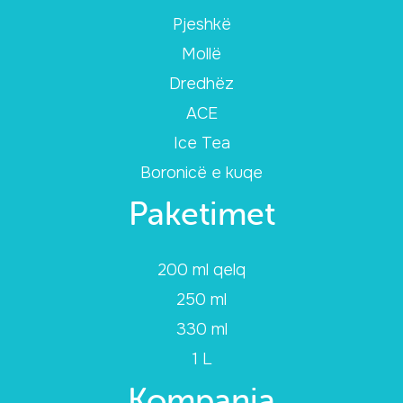
Pjeshkë
Mollë
Dredhëz
ACE
Ice Tea
Boronicë e kuqe
Paketimet
200 ml qelq
250 ml
330 ml
1 L
Kompania