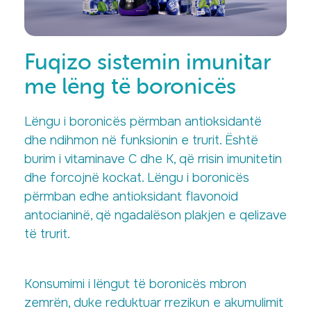
Fuqizo sistemin imunitar
me lëng të boronicës
Lëngu i boronicës përmban antioksidantë
dhe ndihmon në funksionin e trurit. Është
burim i vitaminave C dhe K, që rrisin imunitetin
dhe forcojnë kockat. Lëngu i boronicës
përmban edhe antioksidant flavonoid
antocianinë, që ngadalëson plakjen e qelizave
të trurit.
Konsumimi i lëngut të boronicës mbron
zemrën, duke reduktuar rrezikun e akumulimit