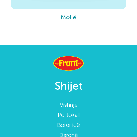
Mollë
Shijet
Vishnje
Portokall
Boronicë
Dardhë