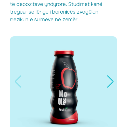
të depozitave yndyrore. Studimet kanë
treguar se lëngu i boronicës zvogëlon
rrezikun e sulmeve në zemër.