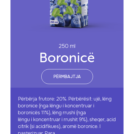
250 ml
Boronicë
PËRMBAJTJA
Përbërja frutore: 20%. Përbërësit: ujë, lëng
boronice (nga lëngu i koncentruar i
boronicës 11%), lëng rrushi (nga
lëngu i koncentruar i rrushit 9%), sheqer, acid
citrik (si acidifikues), aromë boronice. I
pasterizuar. Para