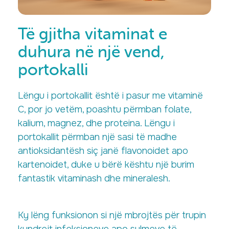
Të gjitha vitaminat e
duhura në një vend,
portokalli
Lëngu i portokallit është i pasur me vitaminë
C, por jo vetëm, poashtu përmban folate,
kalium, magnez, dhe proteina. Lëngu i
portokallit përmban një sasi të madhe
antioksidantësh siç janë flavonoidet apo
kartenoidet, duke u bërë kështu një burim
fantastik vitaminash dhe mineralesh.
Ky lëng funksionon si një mbrojtës për trupin
kundrejt infeksioneve apo sulmeve të