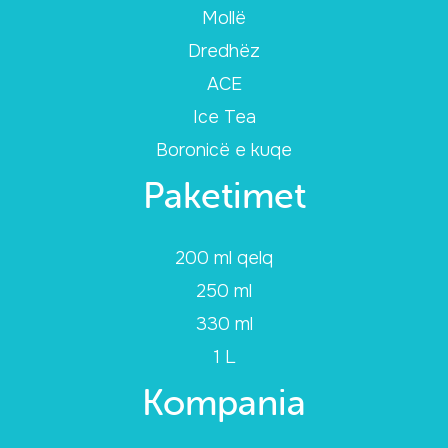
Mollë
Dredhëz
ACE
Ice Tea
Boronicë e kuqe
Paketimet
200 ml qelq
250 ml
330 ml
1 L
Kompania