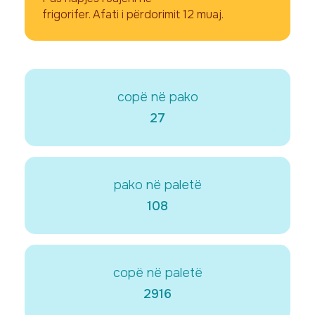
frigorifer. Afati i përdorimit 12 muaj.
copë në pako
27
pako në paletë
108
copë në paletë
2916