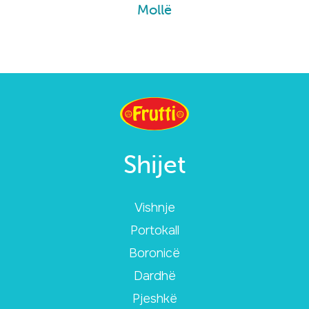
Mollë
Shijet
Vishnje
Portokall
Boronicë
Dardhë
Pjeshkë