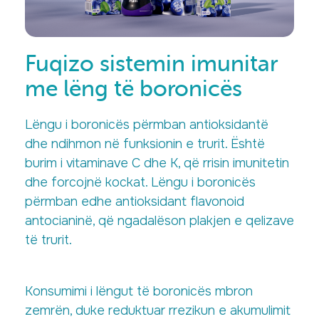
Fuqizo sistemin imunitar
me lëng të boronicës
Lëngu i boronicës përmban antioksidantë
dhe ndihmon në funksionin e trurit. Është
burim i vitaminave C dhe K, që rrisin imunitetin
dhe forcojnë kockat. Lëngu i boronicës
përmban edhe antioksidant flavonoid
antocianinë, që ngadalëson plakjen e qelizave
të trurit.
Konsumimi i lëngut të boronicës mbron
zemrën, duke reduktuar rrezikun e akumulimit