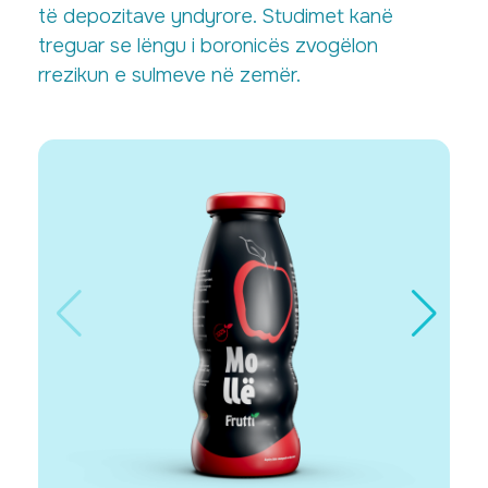
të depozitave yndyrore. Studimet kanë
treguar se lëngu i boronicës zvogëlon
rrezikun e sulmeve në zemër.