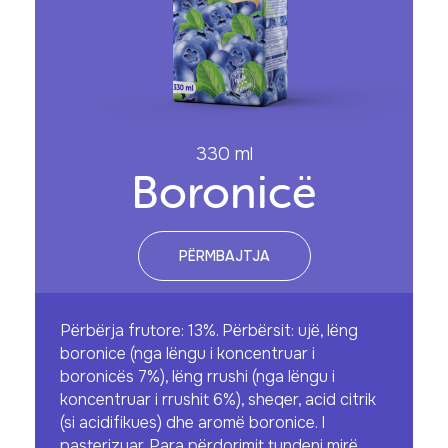
330 ml
Boronicë
PËRMBAJTJA
Përbërja frutore: 13%. Përbërsit: ujë, lëng
boronice (nga lëngu i koncentruar i
boronicës 7%), lëng rrushi (nga lëngu i
koncentruar i rrushit 6%), sheqer, acid citrik
(si acidifikues) dhe aromë boronice. I
pasterizuar. Para përdorimit tundeni mirë.