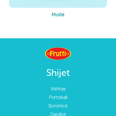
Mollë
Shijet
Vishnje
Portokall
Boronicë
Dardhë