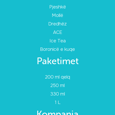
Pjeshkë
Mollë
Dredhëz
ACE
Ice Tea
Boronicë e kuqe
Paketimet
200 ml qelq
250 ml
330 ml
1 L
Kompania